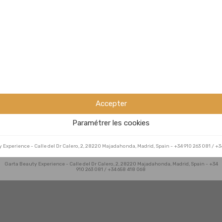
Mechas &
Color
Forma
Balayage
Accepter
Estética
Paramétrer les cookies
y Experience
-
Calle del Dr Calero, 2, 28220 Majadahonda, Madrid, Spain
-
+34 910 263 081 / +3
Garta Beauty Experience
-
Calle del Dr Calero, 2, 28220 Majadahonda, Madrid, Spain
-
+34
910 263 081 / +34 658 418 068